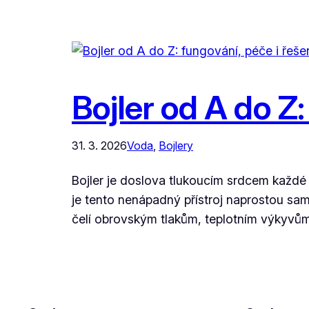
Bojler od A do Z
31. 3. 2026
Voda
, 
Bojlery
Bojler je doslova tlukoucím srdcem každé
je tento nenápadný přístroj naprostou sa
čelí obrovským tlakům, teplotním výkyvům 