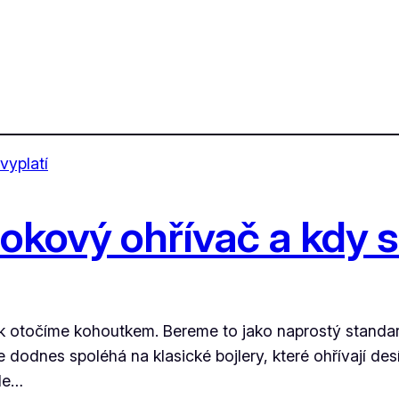
okový ohřívač a kdy s
 jak otočíme kohoutkem. Bereme to jako naprostý standa
dodnes spoléhá na klasické bojlery, které ohřívají desít
ale…