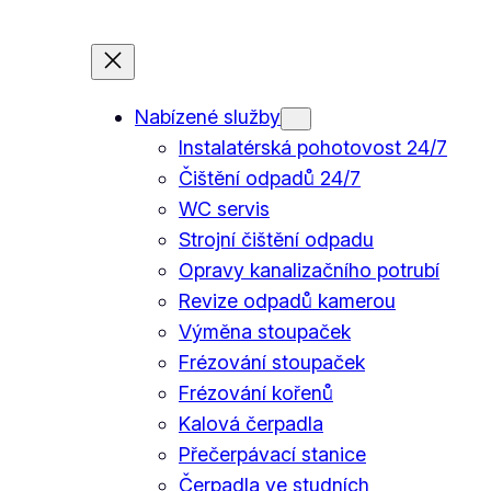
Nabízené služby
Instalatérská pohotovost 24/7
Čištění odpadů 24/7
WC servis
Strojní čištění odpadu
Opravy kanalizačního potrubí
Revize odpadů kamerou
Výměna stoupaček
Frézování stoupaček
Frézování kořenů
Kalová čerpadla
Přečerpávací stanice
Čerpadla ve studních