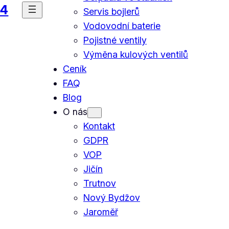
44
Servis bojlerů
Vodovodní baterie
Pojistné ventily
Výměna kulových ventilů
Ceník
FAQ
Blog
O nás
Kontakt
GDPR
VOP
Jičín
Trutnov
Nový Bydžov
Jaroměř