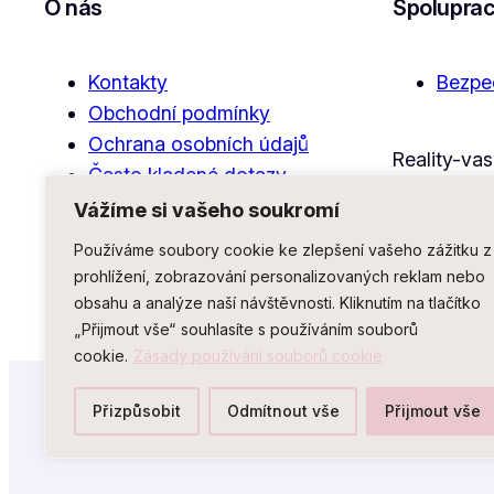
O nás
Spolupra
Kontakty
Bezpe
Obchodní podmínky
Ochrana osobních údajů
Reality-va
Často kladené dotazy
Blog
Vážíme si vašeho soukromí
Používáme soubory cookie ke zlepšení vašeho zážitku z
prohlížení, zobrazování personalizovaných reklam nebo
obsahu a analýze naší návštěvnosti. Kliknutím na tlačítko
„Přijmout vše“ souhlasíte s používáním souborů
cookie.
Zásady používání souborů cookie
Přizpůsobit
Odmítnout vše
Přijmout vše
© 2026
Čištění odpadu Hradec Králové s.r.o.
Všechn