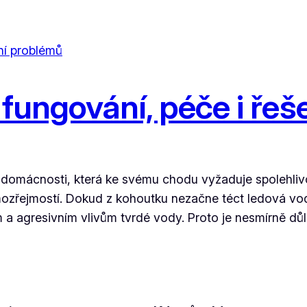
: fungování, péče i ře
 domácnosti, která ke svému chodu vyžaduje spolehliv
mozřejmostí. Dokud z kohoutku nezačne téct ledová voda
a agresivním vlivům tvrdé vody. Proto je nesmírně důl