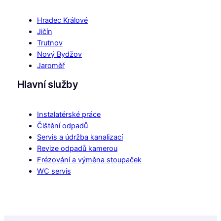
Hradec Králové
Jičín
Trutnov
Nový Bydžov
Jaroměř
Hlavní služby
Instalatérské práce
Čištění odpadů
Servis a údržba kanalizací
Revize odpadů kamerou
Frézování a výměna stoupaček
WC servis