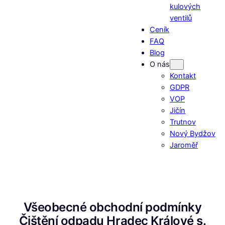
kulových
ventilů
Ceník
FAQ
Blog
O nás
Kontakt
GDPR
VOP
Jičín
Trutnov
Nový Bydžov
Jaroměř
Všeobecné obchodní podmínky
Čištění odpadu Hradec Králové s.