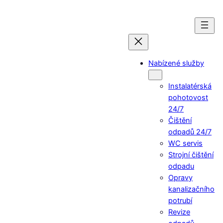
Přeskočit
na
obsah
Nabízené služby
Instalatérská
pohotovost
24/7
Čištění
odpadů 24/7
WC servis
Strojní čištění
odpadu
Opravy
kanalizačního
potrubí
Revize