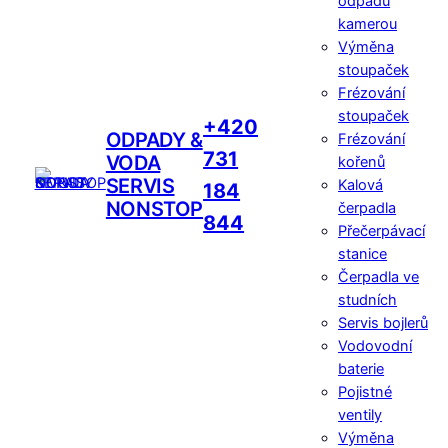
odpadů
kamerou
Výměna
stoupaček
Frézování
stoupaček
+420
ODPADY &
Frézování
731
VODA
kořenů
SERVIS
Kalová
184
NONSTOP
čerpadla
844
Přečerpávací
stanice
Čerpadla ve
studních
Servis bojlerů
Vodovodní
baterie
Pojistné
ventily
Výměna