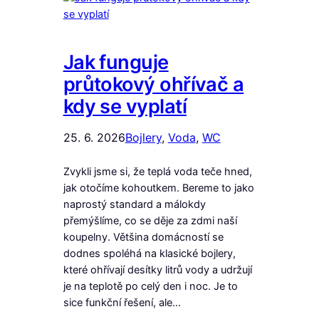
Jak funguje
průtokový ohřívač a
kdy se vyplatí
25. 6. 2026
Bojlery
, 
Voda
, 
WC
Zvykli jsme si, že teplá voda teče hned,
jak otočíme kohoutkem. Bereme to jako
naprostý standard a málokdy
přemýšlíme, co se děje za zdmi naší
koupelny. Většina domácností se
dodnes spoléhá na klasické bojlery,
které ohřívají desítky litrů vody a udržují
je na teplotě po celý den i noc. Je to
sice funkční řešení, ale…