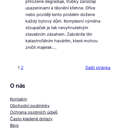
přirozeně degraduje, trubky zarůstají
usazeninami a těsnění křehne. Dříve
nebo později tento problém dožene
každý bytový dům. Komplexní výměna
stoupaček je tak nevyhnutelným
stavebním zásahem. Zabráníte tím
katastrofálním haváriím, které mohou
zničit majetek.…
1
2
Další stránka
O nás
Kontakty
Obchodní podmínky
Ochrana osobních údajů
Často kladené dotazy
Blog