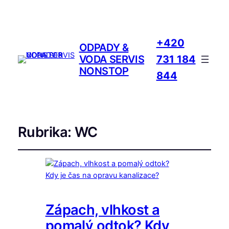
+420
ODPADY &
VODA SERVIS
731 184
NONSTOP
844
Rubrika:
WC
Zápach, vlhkost a
pomalý odtok? Kdy