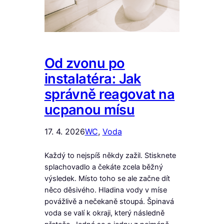
Od zvonu po
instalatéra: Jak
správně reagovat na
ucpanou mísu
17. 4. 2026
WC
, 
Voda
Každý to nejspíš někdy zažil. Stisknete
splachovadlo a čekáte zcela běžný
výsledek. Místo toho se ale začne dít
něco děsivého. Hladina vody v míse
povážlivě a nečekaně stoupá. Špinavá
voda se valí k okraji, který následně