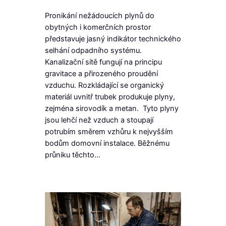
Pronikání nežádoucích plynů do
obytných i komerčních prostor
představuje jasný indikátor technického
selhání odpadního systému.
Kanalizační sítě fungují na principu
gravitace a přirozeného proudění
vzduchu. Rozkládající se organický
materiál uvnitř trubek produkuje plyny,
zejména sirovodík a metan. Tyto plyny
jsou lehčí než vzduch a stoupají
potrubím směrem vzhůru k nejvyšším
bodům domovní instalace. Běžnému
průniku těchto…