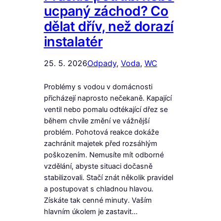
ucpaný záchod? Co
dělat dřív, než dorazí
instalatér
25. 5. 2026
Odpady
, 
Voda
, 
WC
Problémy s vodou v domácnosti
přicházejí naprosto nečekaně. Kapající
ventil nebo pomalu odtékající dřez se
během chvíle změní ve vážnější
problém. Pohotová reakce dokáže
zachránit majetek před rozsáhlým
poškozením. Nemusíte mít odborné
vzdělání, abyste situaci dočasně
stabilizovali. Stačí znát několik pravidel
a postupovat s chladnou hlavou.
Získáte tak cenné minuty. Vaším
hlavním úkolem je zastavit…