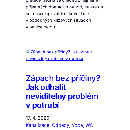
přeteče. Jedná se o jednu z nejméně
příjemných domácích nehod, na kterou
se musí reagovat bleskově. Lidé
v podobných krizových situacích
v panice berou…
Zápach bez příčiny?
Jak odhalit
neviditelný problém
v potrubí
17. 4. 2026
Kanalizace
, 
Odpady
, 
Voda
, 
WC