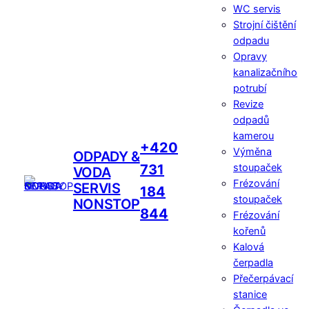
WC servis
Strojní čištění
odpadu
Opravy
kanalizačního
potrubí
Revize
odpadů
kamerou
+420
Výměna
ODPADY &
731
stoupaček
VODA
Frézování
SERVIS
184
stoupaček
NONSTOP
844
Frézování
kořenů
Kalová
čerpadla
Přečerpávací
stanice