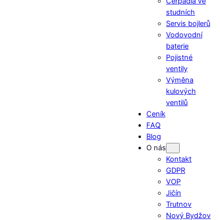
Čerpadla ve
studních
Servis bojlerů
Vodovodní
baterie
Pojistné
ventily
Výměna
kulových
ventilů
Ceník
FAQ
Blog
O nás
Kontakt
GDPR
VOP
Jičín
Trutnov
Nový Bydžov