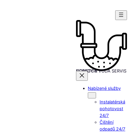
Přeskočit
na
obsah
ODPADY & VODA SERVIS NONSTOP
Nabízené služby
Instalatérská
pohotovost
24/7
Čištění
odpadů 24/7