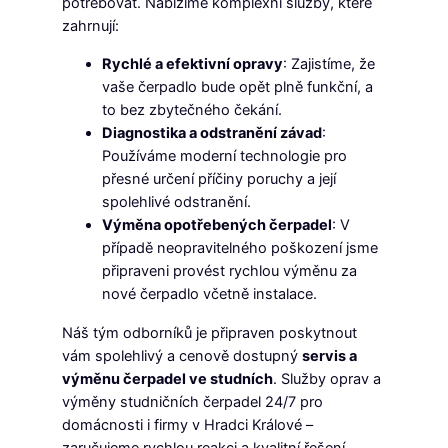
potřebovat. Nabízíme komplexní služby, které
zahrnují:
Rychlé a efektivní opravy
: Zajistíme, že
vaše čerpadlo bude opět plně funkční, a
to bez zbytečného čekání.
Diagnostika a odstranění závad
:
Používáme moderní technologie pro
přesné určení příčiny poruchy a její
spolehlivé odstranění.
Výměna opotřebených čerpadel
: V
případě neopravitelného poškození jsme
připraveni provést rychlou výměnu za
nové čerpadlo včetně instalace.
Náš tým odborníků je připraven poskytnout
vám spolehlivý a cenově dostupný
servis a
výměnu čerpadel ve studních
. Služby oprav a
výměny studničních čerpadel 24/7 pro
domácnosti i firmy v Hradci Králové –
zaručujeme rychlou reakci a kvalitní řešení.